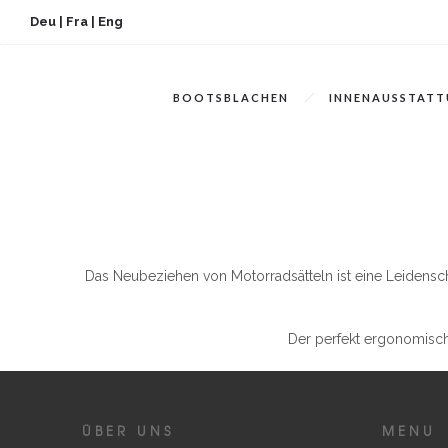
Deu
|
Fra
|
Eng
BOOTSBLACHEN
INNENAUSSTAT
Das Neubeziehen von Motorradsätteln ist eine Leidenscha
Der perfekt ergonomisch
ÜBER UNS
MENU