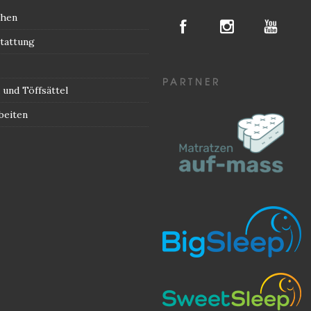
chen
tattung
PARTNER
und Töffsättel
beiten